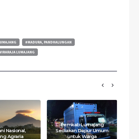
LUMAJANG
#MADURA, PANDHALUNGAN
WIRARAJA LUMAJANG
Pemkab Lumajang
ni Nasional,
Sediakan Dapur Umum
L
ng Agraria
untuk Warga