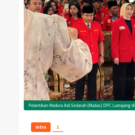
Pelantikan Madura Asli Sedarah (Madas) DPC Lumajang di 
Intro
1