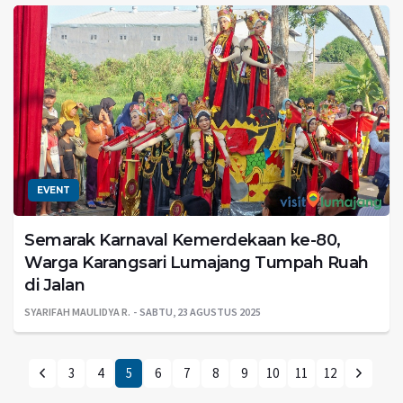
EVENT
Semarak Karnaval Kemerdekaan ke-80,
Warga Karangsari Lumajang Tumpah Ruah
di Jalan
SYARIFAH MAULIDYA R.
SABTU, 23 AGUSTUS 2025
3
4
5
6
7
8
9
10
11
12