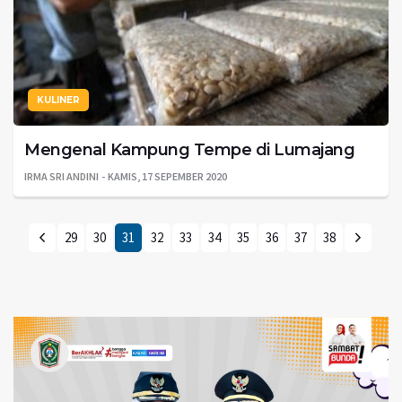
KULINER
Mengenal Kampung Tempe di Lumajang
IRMA SRI ANDINI
KAMIS, 17 SEPEMBER 2020
29
30
31
32
33
34
35
36
37
38