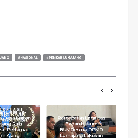
AJANG
#NASIONAL
#PEMKAB LUMAJANG
an Desa Se-
a, Desa Kraton
Percepatan Legalitas
Pj
jang Raih
Badan Hukum
kat Pertama
BUMDesma, DPMD
L
am Ajang
Lumajang Lakukan