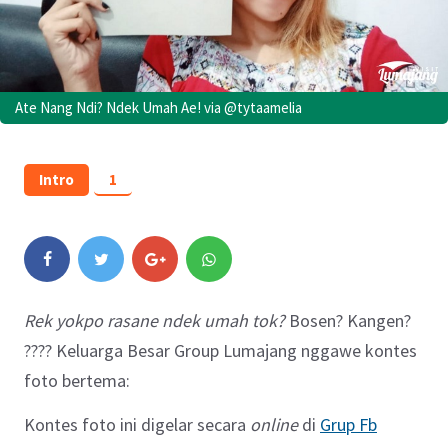
Ate Nang Ndi? Ndek Umah Ae! via @tytaamelia
Intro
1
Rek yokpo rasane ndek umah tok?
Bosen? Kangen?
???? Keluarga Besar Group Lumajang nggawe kontes
foto bertema:
Kontes foto ini digelar secara
online
di
Grup Fb