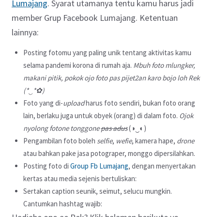
Lumajang
. Syarat utamanya tentu kamu harus jadi
member Grup Facebook Lumajang. Ketentuan
lainnya:
Posting fotomu yang paling unik tentang aktivitas kamu
selama pandemi korona di rumah aja.
Mbuh foto mlungker,
makani pitik, pokok ojo foto pas pijet2an karo bojo loh Rek
(*‿*✿)
Foto yang di-
upload
harus foto sendiri, bukan foto orang
lain, berlaku juga untuk obyek (orang) di dalam foto.
Ojok
nyolong fotone tonggone
pas adus
(◑‿◐)
Pengambilan foto boleh
selfie
,
wefie
, kamera hape,
drone
atau bahkan pake jasa potograper, monggo dipersilahkan.
Posting foto di
Group Fb Lumajang
, dengan menyertakan
kertas atau media sejenis bertuliskan:
Sertakan caption seunik, seimut, selucu mungkin.
Cantumkan hashtag wajib: