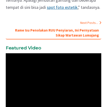
tentunya. Apalagi jembatan gantung dan beberapa
tempat di sini bisa jadi
spot foto estetik
," tandasnya.
Next Posts...
Rame Isu Penolakan RUU Penyiaran, Ini Pernyataan
Sikap Wartawan Lumajang
Featured Video