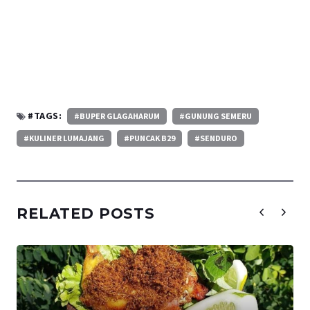
#TAGS:
#BUPER GLAGAHARUM
#GUNUNG SEMERU
#KULINER LUMAJANG
#PUNCAK B29
#SENDURO
RELATED POSTS