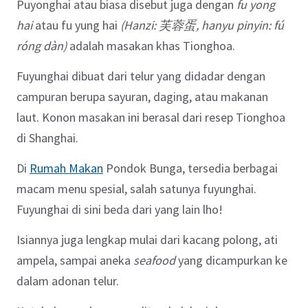
Puyonghai atau biasa disebut juga dengan
fu yong
hai
atau fu yung hai
(Hanzi: 芙蓉蛋, hanyu pinyin: fú
róng dàn)
adalah masakan khas Tionghoa.
Fuyunghai dibuat dari telur yang didadar dengan
campuran berupa sayuran, daging, atau makanan
laut. Konon masakan ini berasal dari resep Tionghoa
di Shanghai.
Di
Rumah Makan
Pondok Bunga, tersedia berbagai
macam menu spesial, salah satunya fuyunghai.
Fuyunghai di sini beda dari yang lain lho!
Isiannya juga lengkap mulai dari kacang polong, ati
ampela, sampai aneka
seafood
yang dicampurkan ke
dalam adonan telur.