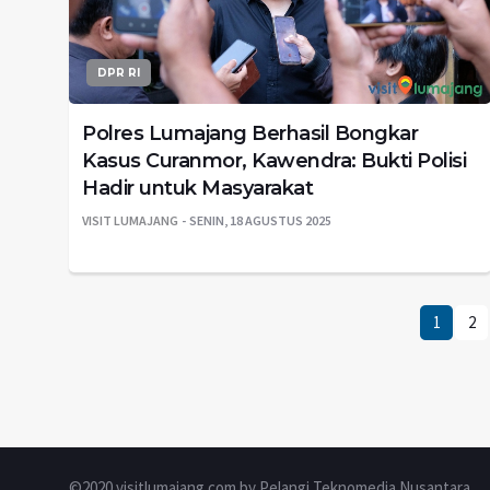
DPR RI
Polres Lumajang Berhasil Bongkar
Kasus Curanmor, Kawendra: Bukti Polisi
Hadir untuk Masyarakat
VISIT LUMAJANG
SENIN, 18 AGUSTUS 2025
1
2
©2020 visitlumajang.com by Pelangi Teknomedia Nusantara