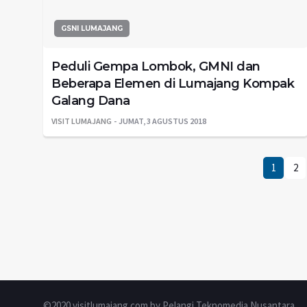
GSNI LUMAJANG
Peduli Gempa Lombok, GMNI dan
Beberapa Elemen di Lumajang Kompak
Galang Dana
VISIT LUMAJANG
JUMAT, 3 AGUSTUS 2018
1
2
©2020 visitlumajang.com by Pelangi Teknomedia Nusantara