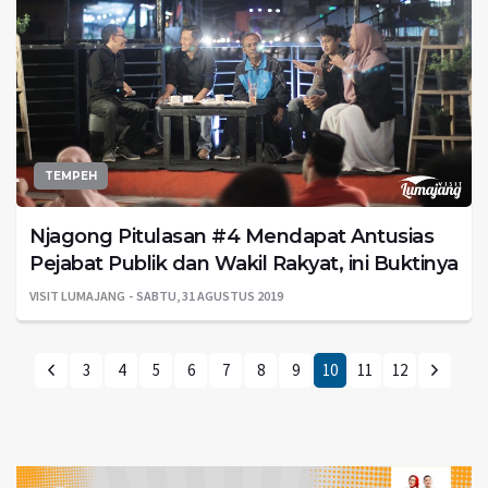
TEMPEH
Njagong Pitulasan #4 Mendapat Antusias
Pejabat Publik dan Wakil Rakyat, ini Buktinya
VISIT LUMAJANG
SABTU, 31 AGUSTUS 2019
3
4
5
6
7
8
9
10
11
12