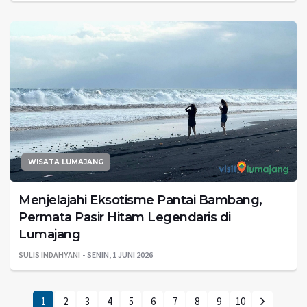
WISATA LUMAJANG
Menjelajahi Eksotisme Pantai Bambang,
Permata Pasir Hitam Legendaris di
Lumajang
SULIS INDAHYANI
SENIN, 1 JUNI 2026
1
2
3
4
5
6
7
8
9
10