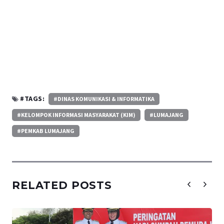
#TAGS:
#DINAS KOMUNIKASI & INFORMATIKA
#KELOMPOK INFORMASI MASYARAKAT (KIM)
#LUMAJANG
#PEMKAB LUMAJANG
RELATED POSTS