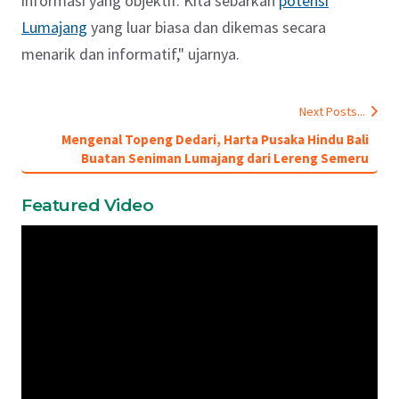
informasi yang objektif. Kita sebarkan
potensi
Lumajang
yang luar biasa dan dikemas secara
menarik dan informatif," ujarnya.
Next Posts...
Mengenal Topeng Dedari, Harta Pusaka Hindu Bali
Buatan Seniman Lumajang dari Lereng Semeru
Featured Video