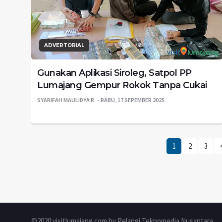
ADVERTORIAL
Gunakan Aplikasi Siroleg, Satpol PP
Lumajang Gempur Rokok Tanpa Cukai
SYARIFAH MAULIDYA R.
RABU, 17 SEPEMBER 2025
1
2
3
©2020 visitlumajang.com by Pelangi Teknomedia Nusantara