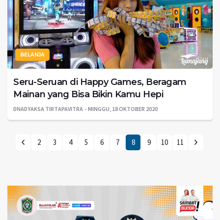
BELANJA
Seru-Seruan di Happy Games, Beragam
Mainan yang Bisa Bikin Kamu Hepi
DNADYAKSA TIRTAPAVITRA
MINGGU, 18 OKTOBER 2020
2
3
4
5
6
7
8
9
10
11