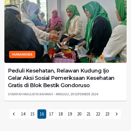
HUMANIORA
Peduli Kesehatan, Relawan Kudung Ijo
Gelar Aksi Sosial Pemeriksaan Kesehatan
Gratis di Blok Bestik Gondoruso
SYARIFAH MAULIDYA RAHMAH
MINGGU, 29 SEPEMBER 2024
14
15
16
17
18
19
20
21
22
23