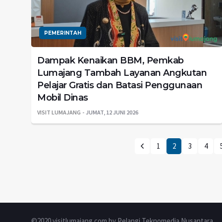
PEMERINTAH
Dampak Kenaikan BBM, Pemkab
Lumajang Tambah Layanan Angkutan
Pelajar Gratis dan Batasi Penggunaan
Mobil Dinas
VISIT LUMAJANG
JUMAT, 12 JUNI 2026
1
2
3
4
©2020 visitlumajang.com by Pelangi Teknomedia Nusantara