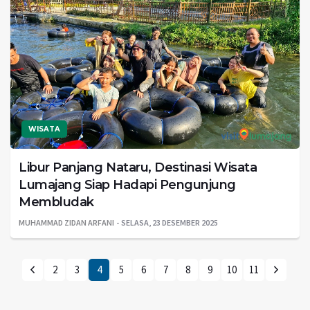
WISATA
Libur Panjang Nataru, Destinasi Wisata
Lumajang Siap Hadapi Pengunjung
Membludak
MUHAMMAD ZIDAN ARFANI
SELASA, 23 DESEMBER 2025
2
3
4
5
6
7
8
9
10
11