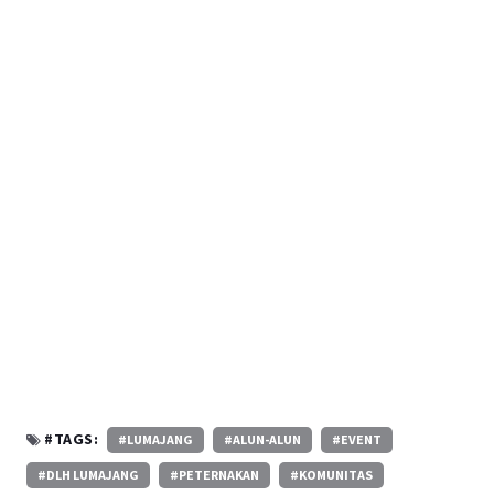
#TAGS:
#LUMAJANG
#ALUN-ALUN
#EVENT
#DLH LUMAJANG
#PETERNAKAN
#KOMUNITAS