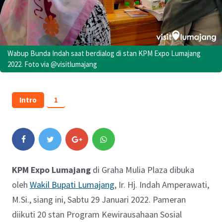
Wabup Bunda Indah saat berdialog di stan KPM Expo Lumajang
2022. Foto via @visitlumajang
Intro
1
KPM Expo Lumajang
di Graha Mulia Plaza dibuka
oleh
Wakil Bupati Lumajang
, Ir. Hj. Indah Amperawati,
M.Si., siang ini, Sabtu 29 Januari 2022. Pameran
diikuti 20 stan Program Kewirausahaan Sosial