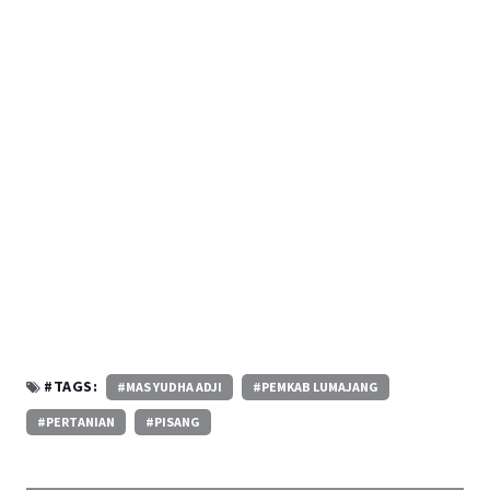
#TAGS:
#MAS YUDHA ADJI
#PEMKAB LUMAJANG
#PERTANIAN
#PISANG