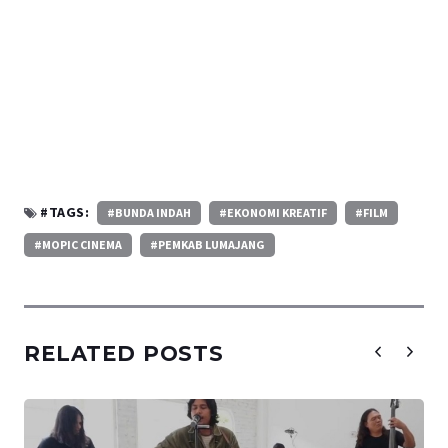
#TAGS:
#BUNDA INDAH
#EKONOMI KREATIF
#FILM
#MOPIC CINEMA
#PEMKAB LUMAJANG
RELATED POSTS