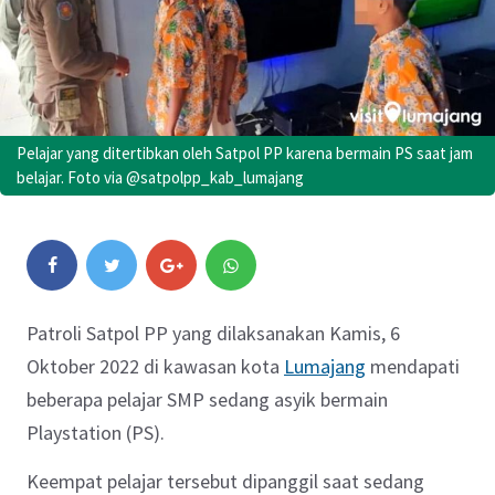
Pelajar yang ditertibkan oleh Satpol PP karena bermain PS saat jam
belajar. Foto via @satpolpp_kab_lumajang
Patroli Satpol PP yang dilaksanakan Kamis, 6
Oktober 2022 di kawasan kota
Lumajang
mendapati
beberapa pelajar SMP sedang asyik bermain
Playstation (PS).
Keempat pelajar tersebut dipanggil saat sedang