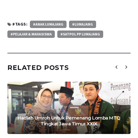
#TAGS:
#ANAK LUMAJANG
#LUMAJANG
#PELAJAR & MAHASISWA
#SATPOL PP LUMAJANG
RELATED POSTS
Hadiah Umroh Untuk Pemenang Lomba MTQ
Tingkat Jawa Timur XXIX