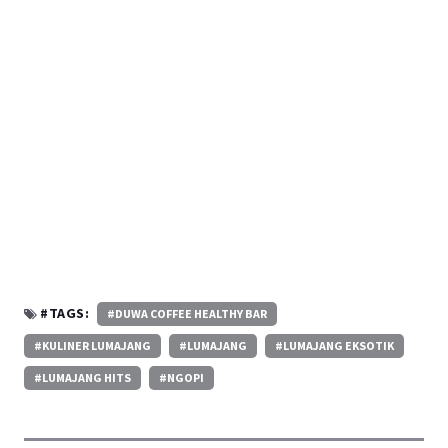
#TAGS:
#DUWA COFFEE HEALTHY BAR
#KULINER LUMAJANG
#LUMAJANG
#LUMAJANG EKSOTIK
#LUMAJANG HITS
#NGOPI