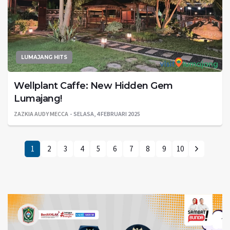
LUMAJANG HITS
Wellplant Caffe: New Hidden Gem
Lumajang!
ZAZKIA AUDY MECCA
SELASA, 4 FEBRUARI 2025
1
2
3
4
5
6
7
8
9
10