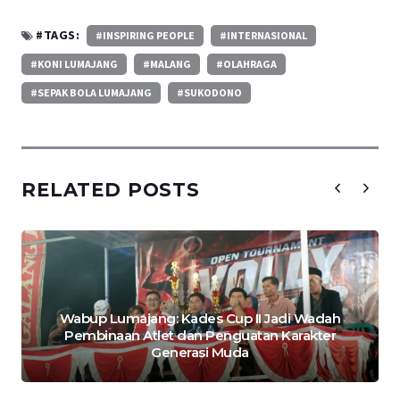
#TAGS:
#INSPIRING PEOPLE
#INTERNASIONAL
#KONI LUMAJANG
#MALANG
#OLAHRAGA
#SEPAK BOLA LUMAJANG
#SUKODONO
RELATED POSTS
Wabup Lumajang: Kades Cup II Jadi Wadah
Pembinaan Atlet dan Penguatan Karakter
Generasi Muda