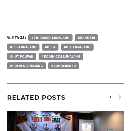
#TAGS:
#7 BIDADARI LUMAJANG
#BANK BRI
#CSR LUMAJANG
#DESA
#DLH LUMAJANG
#HUT POLWAN
#KODIM 0821 LUMAJANG
#POLRES LUMAJANG
#SUMBERSUKO
RELATED POSTS