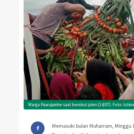
Warga Paarujambe saat berebut jolen (14/07). Foto: Isti
Memasuki bulan Muharram, Minggu 1