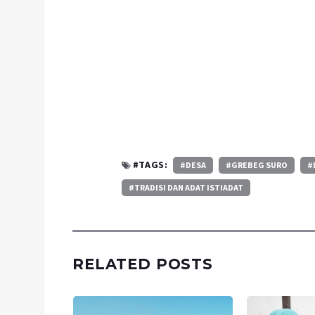
#TAGS:
#DESA
#GREBEG SURO
#
#TRADISI DAN ADAT ISTIADAT
RELATED POSTS