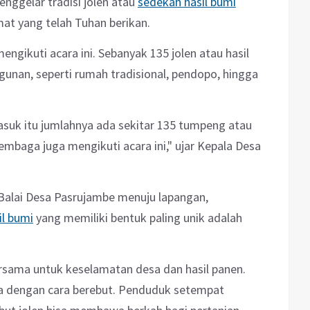
ggelar tradisi jolen atau
sedekah hasil bumi
mat yang telah Tuhan berikan.
ngikuti acara ini. Sebanyak 135 jolen atau hasil
unan, seperti rumah tradisional, pendopo, hingga
asuk itu jumlahnya ada sekitar 135 tumpeng atau
embaga juga mengikuti acara ini," ujar Kepala Desa
i Balai Desa Pasrujambe menuju lapangan,
il bumi
yang memiliki bentuk paling unik adalah
rsama untuk keselamatan desa dan hasil panen.
rga dengan cara berebut. Penduduk setempat