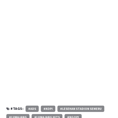
#TAGS:
#ADS
#KOPI
#LESEHAN STADION SEMERU
#LUMAJANG
#LUMAJANG HITS
#NGOPI