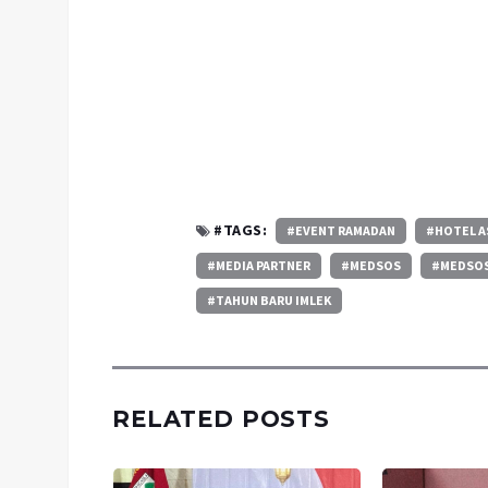
#TAGS:
#EVENT RAMADAN
#HOTEL A
#MEDIA PARTNER
#MEDSOS
#MEDSOS
#TAHUN BARU IMLEK
RELATED POSTS