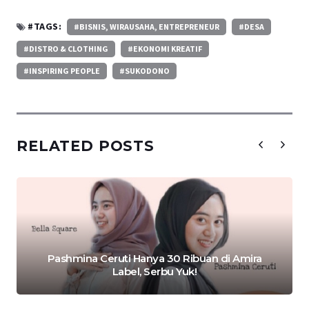
#TAGS:
#BISNIS, WIRAUSAHA, ENTREPRENEUR
#DESA
#DISTRO & CLOTHING
#EKONOMI KREATIF
#INSPIRING PEOPLE
#SUKODONO
RELATED POSTS
Pashmina Ceruti Hanya 30 Ribuan di Amira
Label, Serbu Yuk!