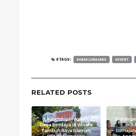
#TAGS:
#ANAK LUMAJANG
#EVENT
RELATED POSTS
Launching Program
Doronga
adi
Desa Berdaya di Wisata
BUM
: Sukses
Tambuh Raya Idaman,
Lumajang