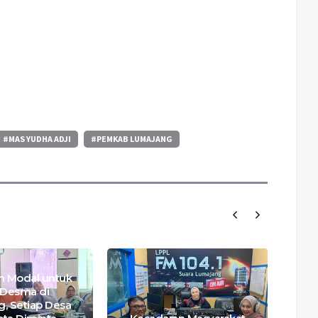
#MAS YUDHA ADJI
#PEMKAB LUMAJANG
n Modal untuk
Desma di
, Setiap Desa