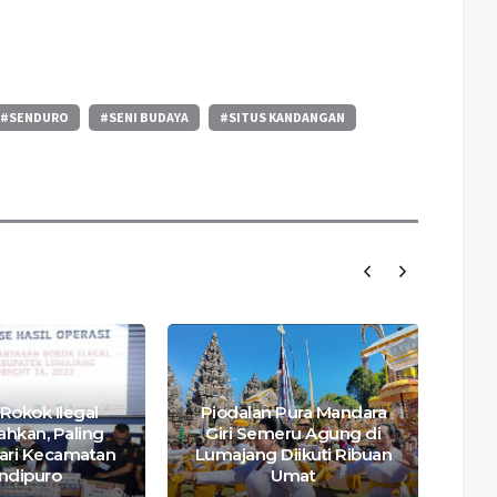
#SENDURO
#SENI BUDAYA
#SITUS KANDANGAN
Rokok Ilegal
Piodalan Pura Mandara
hkan, Paling
Giri Semeru Agung di
ari Kecamatan
Lumajang Diikuti Ribuan
ndipuro
Umat