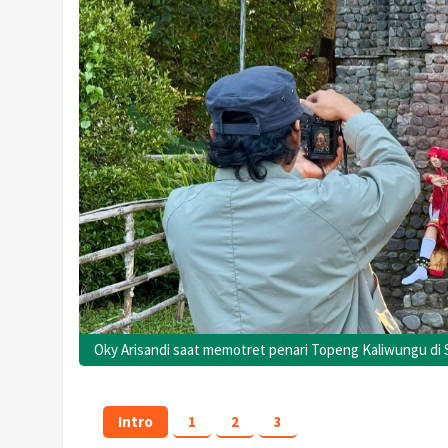
Oky Arisandi saat memotret penari Topeng Kaliwungu di S
Intro
1
2
3