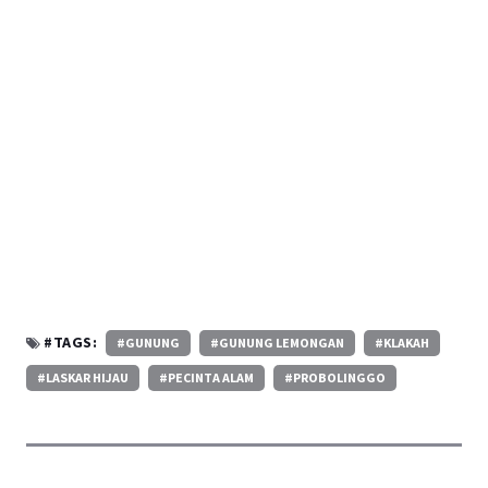
#TAGS:
#GUNUNG
#GUNUNG LEMONGAN
#KLAKAH
#LASKAR HIJAU
#PECINTA ALAM
#PROBOLINGGO