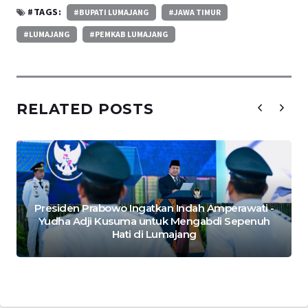
#TAGS:
#BUPATI LUMAJANG
#JAWA TIMUR
#LUMAJANG
#PEMKAB LUMAJANG
RELATED POSTS
Presiden Prabowo Ingatkan Indah Amperawati -
Yudha Adji Kusuma untuk Mengabdi Sepenuh
Hati di Lumajang