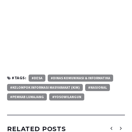
#TAGS:
#DESA
#DINAS KOMUNIKASI & INFORMATIKA
#KELOMPOK INFORMASI MASYARAKAT (KIM)
#NASIONAL
#PEMKAB LUMAJANG
#YOSOWILANGUN
RELATED POSTS