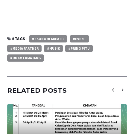
#TAGS:
#EKONOMI KREATIF
#EVENT
#MEDIA PARTNER
#MUSIK
#PRING PITU
#UMKM LUMAJANG
RELATED POSTS