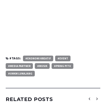
#TAGS:
#EKONOMI KREATIF
#EVENT
#MEDIA PARTNER
#MUSIK
#PRING PITU
#UMKM LUMAJANG
RELATED POSTS