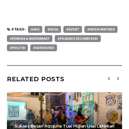
#TAGS:
#ADS
#DESA
#EVENT
#MEDIA PARTNER
#PEMUDA & MASYARAKAT
#PILKADES SELOKBESUKI
#POLITIK
#SUKODONO
RELATED POSTS
Sukses Besar! Rizquna Tuai Pujian Usai Lahirkan