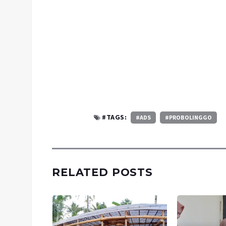
#TAGS:
#ADS
#PROBOLINGGO
RELATED POSTS
edama,