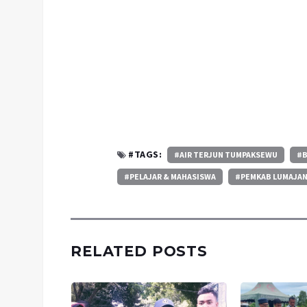
#TAGS:
#AIR TERJUN TUMPAKSEWU
#B
#PELAJAR & MAHASISWA
#PEMKAB LUMAJA
RELATED POSTS