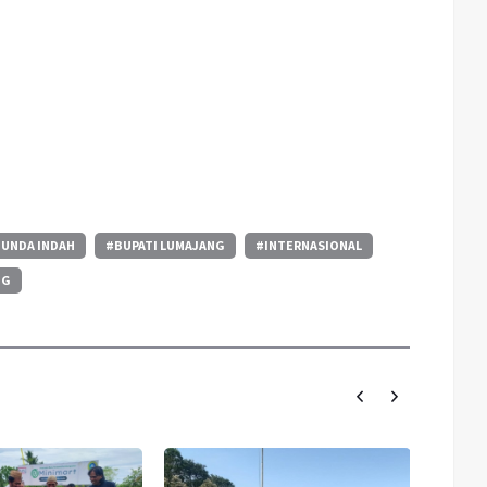
UNDA INDAH
#BUPATI LUMAJANG
#INTERNASIONAL
NG