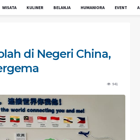
WISATA
KULINER
BELANJA
HUMANIORA
EVENT
A
lah di Negeri China,
ergema
941