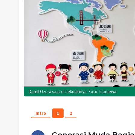
Darell Ozora saat di sekolahnya. Foto: Istimewa
Intro
1
2