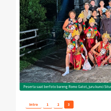
Peserta saat berfoto bareng Romo Gatot, juru kunci Situs
Intro
1
2
3