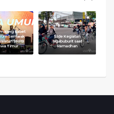
Wa
majang Sabet
mum Semarak
5 Ide Kegiatan
eralatan BNPB
Ngabuburit saat
awa Timur
Ramadhan