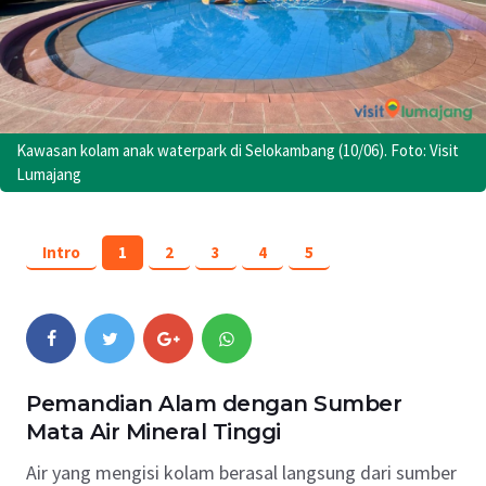
Kawasan kolam anak waterpark di Selokambang (10/06). Foto: Visit
Lumajang
Intro
1
2
3
4
5
Pemandian Alam dengan Sumber
Mata Air Mineral Tinggi
Air yang mengisi kolam berasal langsung dari sumber