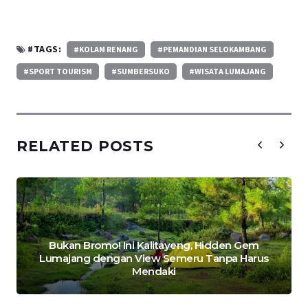
#TAGS:
#KOLAM RENANG
#PEMANDIAN SELOKAMBANG
#SPORT TOURISM
#SUMBERSUKO
#WISATA LUMAJANG
RELATED POSTS
Bukan Bromo! Ini Kalitayeng, Hidden Gem
Lumajang dengan View Semeru Tanpa Harus
Mendaki