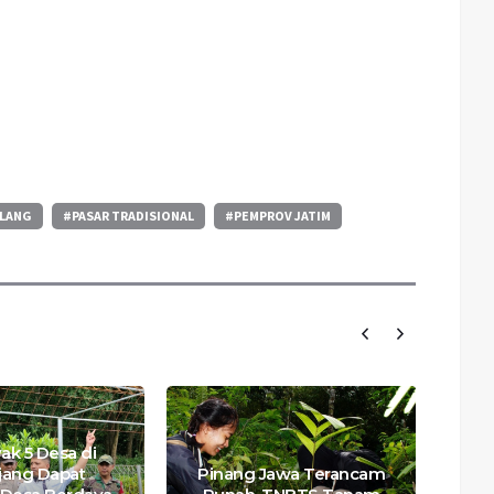
LANG
#PASAR TRADISIONAL
#PEMPROV JATIM
ak 5 Desa di
R
ang Dapat
Pinang Jawa Terancam
P