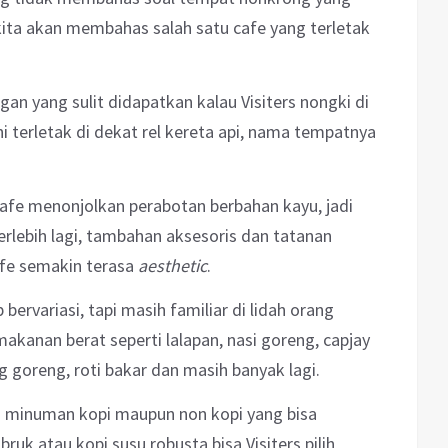
 kita akan membahas salah satu cafe yang terletak
n yang sulit didapatkan kalau Visiters nongki di
i terletak di dekat rel kereta api, nama tempatnya
Cafe menonjolkan perabotan berbahan kayu, jadi
Terlebih lagi, tambahan aksesoris dan tatanan
fe semakin terasa
aesthetic
.
ervariasi, tapi masih familiar di lidah orang
anan berat seperti lalapan, nasi goreng, capjay
g goreng, roti bakar dan masih banyak lagi.
 minuman kopi maupun non kopi yang bisa
ruk atau kopi susu robusta bisa Visiters pilih