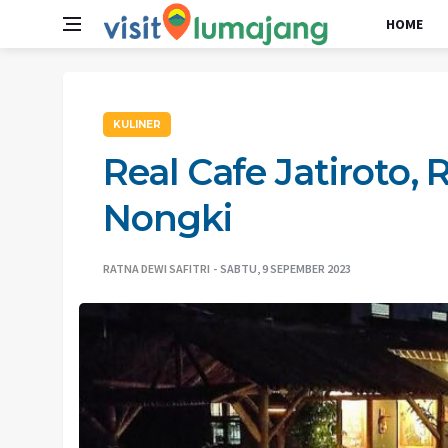
HOME
KULINER
Real Cafe Jatiroto,
Nongki
RATNA DEWI SAFITRI
SABTU, 9 SEPEMBER 2023