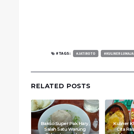
#TAGS:
#JATIROTO
#KULINER LUMAJ
RELATED POSTS
Bakso Super Pak Hary,
Kuliner 
isnya
Salah Satu Warung
Cita Ra