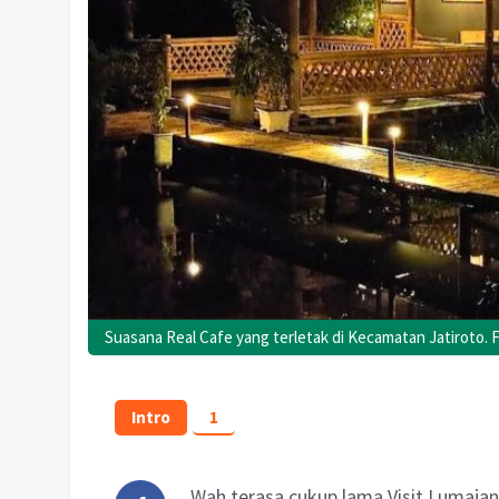
Suasana Real Cafe yang terletak di Kecamatan Jatiroto. F
Intro
1
Wah terasa cukup lama Visit Lumaj