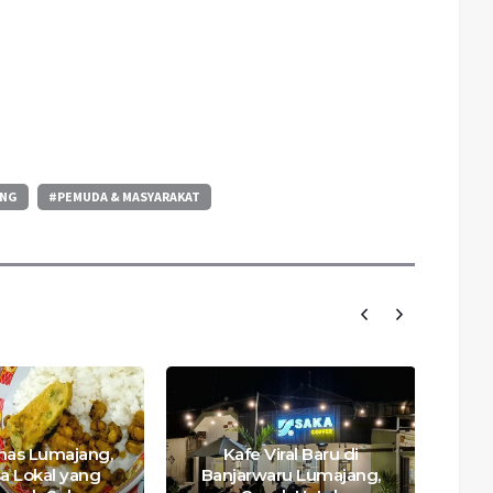
ANG
#PEMUDA & MASYARAKAT
Khas Lumajang,
Kafe Viral Baru di
R
sa Lokal yang
Banjarwaru Lumajang,
L